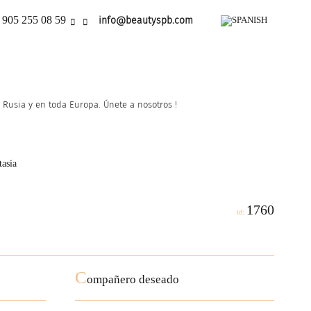
 905 255 08 59
info@beautyspb.com
Rusia y en toda Europa. Únete a nosotros !
asia
1760
id:
C
ompañero deseado