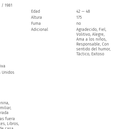
 / 1981
Edad
42 — 48
Altura
175
Fuma
no
Adicional
Agradecido, Fiel,
Volitivo, Alegre,
Ama a los niños,
Responsable, Con
sentido del humor,
Táctico, Exitoso
iva
s Unidos
nina,
miliar,
brada
das fuera
es, Libros,
de casa,