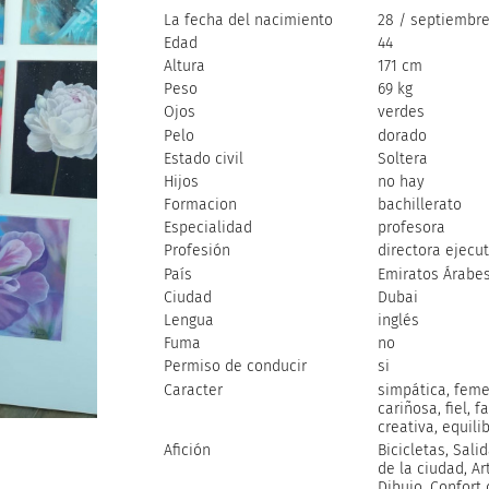
La fecha del nacimiento
28 / septiembre
Edad
44
Altura
171 cm
Peso
69 kg
Ojos
verdes
Pelo
dorado
Estado civil
Soltera
Hijos
no hay
Formacion
bachillerato
Especialidad
profesora
Profesión
directora ejecut
País
Emiratos Árabe
Ciudad
Dubai
Lengua
inglés
Fuma
no
Permiso de conducir
si
Caracter
simpática, feme
cariñosa, fiel, fa
creativa, equili
Afición
Bicicletas, Sali
de la ciudad, Art
Dibujo, Confort 