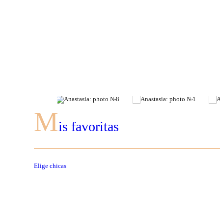
M
is favoritas
Elige chicas