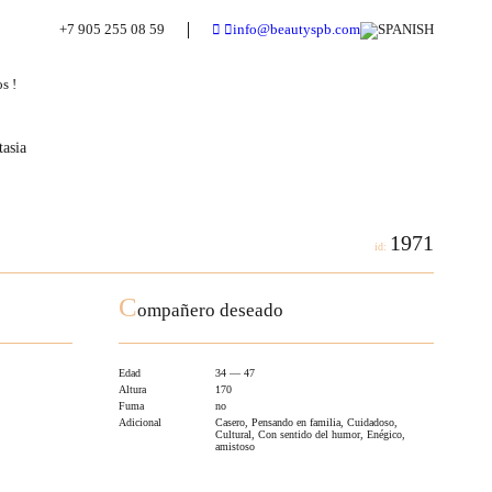
+7 905 255 08 59
info@beautyspb.com
s !
asia
1971
id:
C
ompañero deseado
Edad
34 — 47
Altura
170
Fuma
no
Adicional
Casero, Pensando en familia, Cuidadoso,
Cultural, Con sentido del humor, Enégico,
amistoso