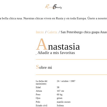
bella chica rusa. Nuestras сhicas viven en Rusia y en toda Europa. Únete a nosotro
Inicio
Galeria
San Petersburgo chica guapa Anast
A
nastasia
Añadir a mis favoritas
S
obre mi
La fecha del
24 / octubre / 1987
nacimiento
Edad
38
Altura
167 cm
Peso
60 kg
Ojos
grises
Pelo
marrón oscuro
Estado civil
Soltera