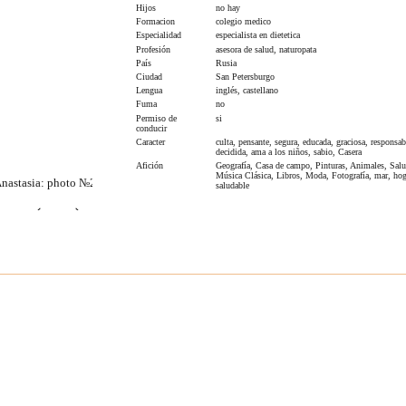
Hijos
no hay
Formacion
colegio medico
Especialidad
especialista en dietetica
Profesión
asesora de salud, naturopata
País
Rusia
Ciudad
San Petersburgo
Lengua
inglés, castellano
Fuma
no
Permiso de
si
conducir
Caracter
culta, pensante, segura, educada, graciosa, responsab
decidida, ama a los niños, sabio, Casera
Afición
Geografía, Casa de campo, Pinturas, Animales, Salu
Música Clásica, Libros, Moda, Fotografía, mar, hog
saludable