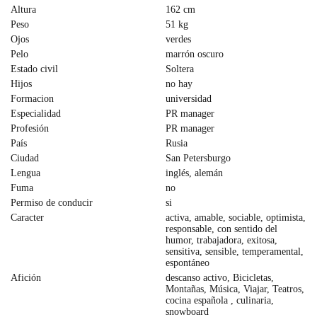
Altura
162 cm
Peso
51 kg
Ojos
verdes
Pelo
marrón oscuro
Estado civil
Soltera
Hijos
no hay
Formacion
universidad
Especialidad
PR manager
Profesión
PR manager
País
Rusia
Ciudad
San Petersburgo
Lengua
inglés, alemán
Fuma
no
Permiso de conducir
si
Caracter
activa, amable, sociable, optimista,
responsable, con sentido del
humor, trabajadora, exitosa,
sensitiva, sensible, temperamental,
espontáneo
Afición
descanso activo, Bicicletas,
Montañas, Música, Viajar, Teatros,
cocina española , culinaria,
snowboard