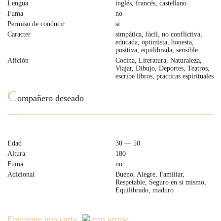
Lengua
inglés, francés, castellano
Fuma
no
Permiso de conducir
si
Caracter
simpática, fácil, no conflictiva,
educada, optimista, honesta,
positiva, equilibrada, sensible
Afición
Cocina, Literatura, Naturaleza,
Viajar, Dibujo, Deportes, Teatros,
escribe libros, practicas espirituales
C
ompañero deseado
Edad
30 — 50
Altura
180
Fuma
no
Adicional
Bueno, Alegre, Familiar,
Respetable, Seguro en si mismo,
Equilibrado, maduro
Enviarme una carta