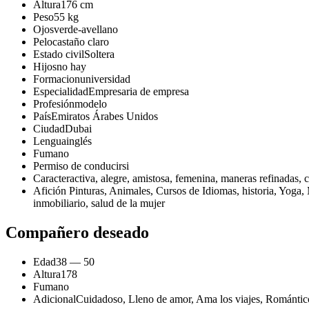
Altura
176 cm
Peso
55 kg
Ojos
verde-avellano
Pelo
castaño claro
Estado civil
Soltera
Hijos
no hay
Formacion
universidad
Especialidad
Empresaria de empresa
Profesión
modelo
País
Emiratos Árabes Unidos
Ciudad
Dubai
Lengua
inglés
Fuma
no
Permiso de conducir
si
Caracter
activa, alegre, amistosa, femenina, maneras refinadas, 
Afición
Pinturas, Animales, Cursos de Idiomas, historia, Yoga,
inmobiliario, salud de la mujer
Compañero deseado
Edad
38 — 50
Altura
178
Fuma
no
Adicional
Cuidadoso, Lleno de amor, Ama los viajes, Romántico