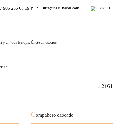
7 905 255 08 59
info@beautyspb.com
a y en toda Europa. Únete a nosotros !
erina
2161
id:
C
ompañero deseado