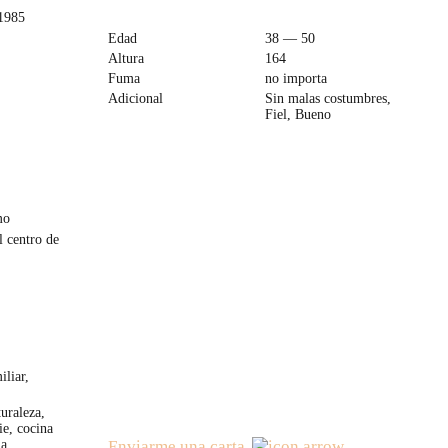
 1985
Edad
38 — 50
Altura
164
Fuma
no importa
Adicional
Sin malas costumbres,
Fiel, Bueno
mo
l centro de
iliar,
uraleza,
ie, cocina
ia
Enviarme una carta