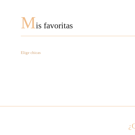
M
is favoritas
Elige chicas
¿