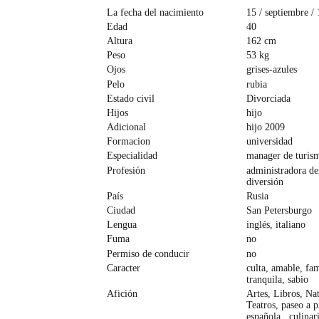
La fecha del nacimiento
15 / septiembre /
Edad
40
Altura
162 cm
Peso
53 kg
Ojos
grises-azules
Pelo
rubia
Estado civil
Divorciada
Hijos
hijo
Adicional
hijo 2009
Formacion
universidad
Especialidad
manager de turis
Profesión
administradora de
diversión
País
Rusia
Ciudad
San Petersburgo
Lengua
inglés, italiano
Fuma
no
Permiso de conducir
no
Caracter
culta, amable, fam
tranquila, sabio
Afición
Artes, Libros, Nat
Teatros, paseo a p
española , culinar