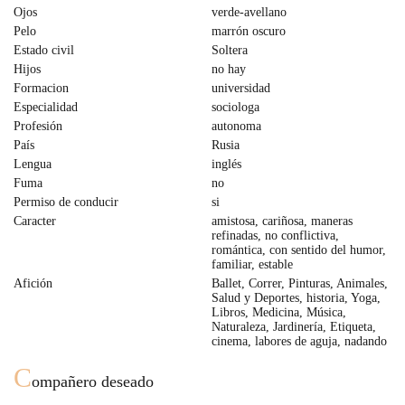
Ojos
verde-avellano
Pelo
marrón oscuro
Estado civil
Soltera
Hijos
no hay
Formacion
universidad
Especialidad
sociologa
Profesión
autonoma
País
Rusia
Lengua
inglés
Fuma
no
Permiso de conducir
si
Caracter
amistosa, cariñosa, maneras
refinadas, no conflictiva,
romántica, con sentido del humor,
familiar, estable
Afición
Ballet, Correr, Pinturas, Animales,
Salud y Deportes, historia, Yoga,
Libros, Medicina, Música,
Naturaleza, Jardinería, Etiqueta,
cinema, labores de aguja, nadando
C
ompañero deseado