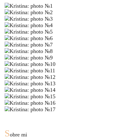
S
obre mi