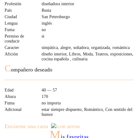
Profesión
diseñadora interior
País
Rusia
Ciudad
San Petersburgo
Lengua
inglés
Fuma
no
Permiso de
si
conducir
Caracter
simpática, alegre, soñadora, organizada, romántica
Afición
diseño interior, Libros, Moda, Teatros, exposiciones,
cocina española , culinaria
C
ompañero deseado
Edad
40 — 57
Altura
170
Fuma
no importa
Adicional
estar siempre dispuesto, Romántico, Con sentido del
humor
Enviarme una carta
M
is favoritas