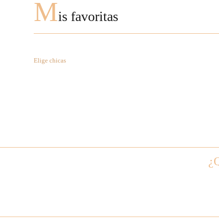
M
is favoritas
Elige chicas
¿