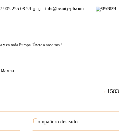
7 905 255 08 59
info@beautyspb.com
a y en toda Europa. Únete a nosotros !
 Marina
1583
id:
C
ompañero deseado