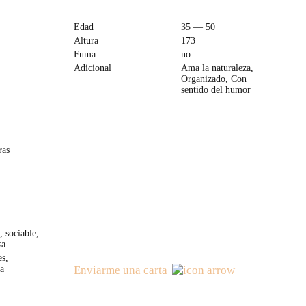
Edad
35 — 50
Altura
173
Fuma
no
Adicional
Ama la naturaleza,
Organizado, Con
sentido del humor
ras
, sociable,
sa
s,
a
Enviarme una carta