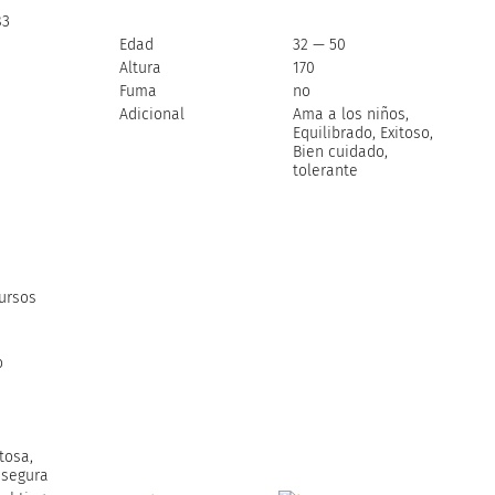
83
Edad
32 — 50
Altura
170
Fuma
no
Adicional
Ama a los niños,
Equilibrado, Exitoso,
Bien cuidado,
tolerante
ursos
o
tosa,
 segura