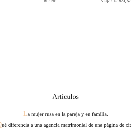
Afición
Viajar, Danza, y
Artículos
L
a mujer rusa en la pareja y en familia.
Q
ué diferencia a una agencia matrimonial de una página de ci