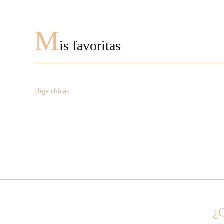
M
is favoritas
Elige chicas
¿