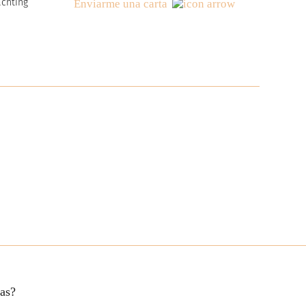
achting
Enviarme una carta
tas?