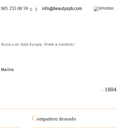
 905 255 08 59
info@beautyspb.com
Rusia y en toda Europa. Únete a nosotros !
 Marina
1804
id:
C
ompañero deseado