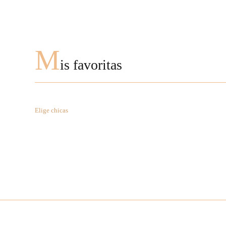
M
is favoritas
Elige chicas