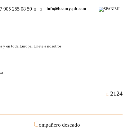
7 905 255 08 59
info@beautyspb.com
a y en toda Europa. Únete a nosotros !
ya
2124
id:
C
ompañero deseado