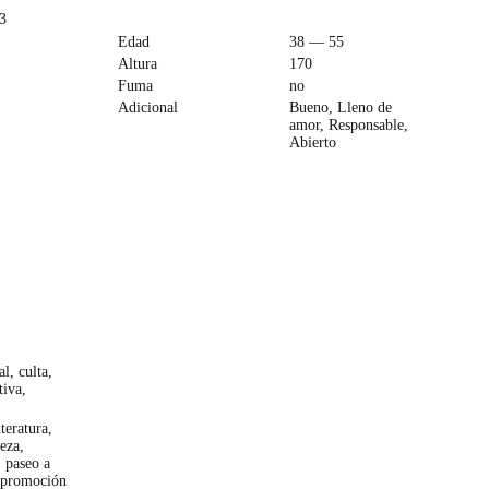
3
Edad
38 — 55
Altura
170
Fuma
no
Adicional
Bueno, Lleno de
amor, Responsable,
Abierto
l, culta,
tiva,
teratura,
eza,
, paseo a
 promoción