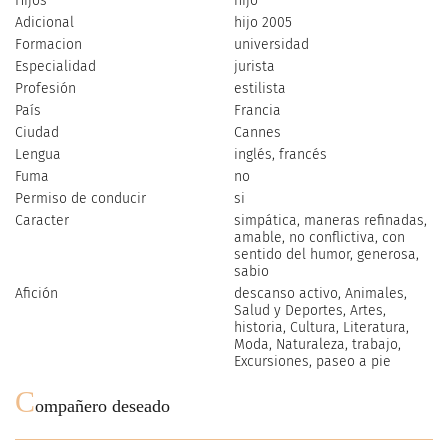
Hijos
hijo
Adicional
hijo 2005
Formacion
universidad
Especialidad
jurista
Profesión
estilista
País
Francia
Ciudad
Cannes
Lengua
inglés, francés
Fuma
no
Permiso de conducir
si
Caracter
simpática, maneras refinadas,
amable, no conflictiva, con
sentido del humor, generosa,
sabio
Afición
descanso activo, Animales,
Salud y Deportes, Artes,
historia, Cultura, Literatura,
Moda, Naturaleza, trabajo,
Excursiones, paseo a pie
C
ompañero deseado