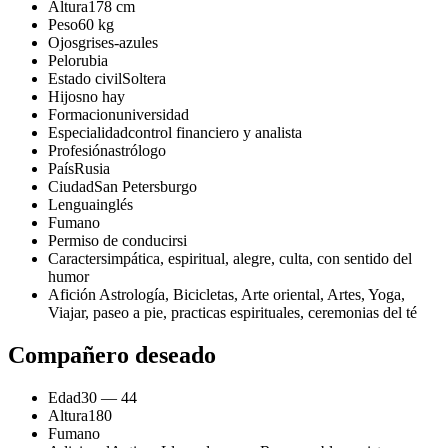
Altura
178 cm
Peso
60 kg
Ojos
grises-azules
Pelo
rubia
Estado civil
Soltera
Hijos
no hay
Formacion
universidad
Especialidad
control financiero y analista
Profesión
astrólogo
País
Rusia
Ciudad
San Petersburgo
Lengua
inglés
Fuma
no
Permiso de conducir
si
Caracter
simpática, espiritual, alegre, culta, con sentido del
humor
Afición
Astrología, Bicicletas, Arte oriental, Artes, Yoga,
Viajar, paseo a pie, practicas espirituales, ceremonias del té
Compañero deseado
Edad
30 — 44
Altura
180
Fuma
no