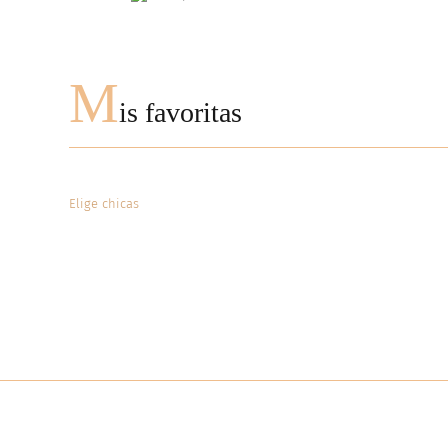
M
is favoritas
Elige chicas