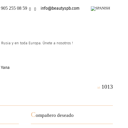
 905 255 08 59
info@beautyspb.com
Rusia y en toda Europa. Únete a nosotros !
 Yana
1013
id:
C
ompañero deseado