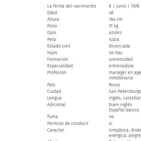
La fecha del nacimiento
8 / junio / 1978
Edad
48
Altura
164 cm
Peso
51 kg
Ojos
azules
Pelo
rubia
Estado civil
Divorciada
Hijos
no hay
Formacion
universidad
Especialidad
entrenadora
Profesión
manager en age
inmobiliaria
País
Rusia
Ciudad
San Petersburg
Lengua
inglés, castella
Adicional
buen inglés
Español básico
Fuma
no
Permiso de conducir
si
Caracter
simpática, diná
enérgica, alegre