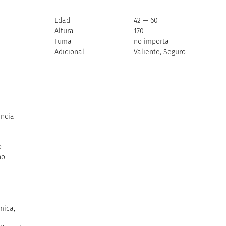
Edad
42 — 60
Altura
170
Fuma
no importa
Adicional
Valiente, Seguro
ncia
o
no
mica,