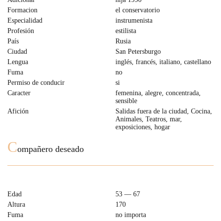
Formacion
el conservatorio
Especialidad
instrumenista
Profesión
estilista
País
Rusia
Ciudad
San Petersburgo
Lengua
inglés, francés, italiano, castellano
Fuma
no
Permiso de conducir
si
Caracter
femenina, alegre, concentrada,
sensible
Afición
Salidas fuera de la ciudad, Cocina,
Animales, Teatros, mar,
exposiciones, hogar
C
ompañero deseado
Edad
53 — 67
Altura
170
Fuma
no importa